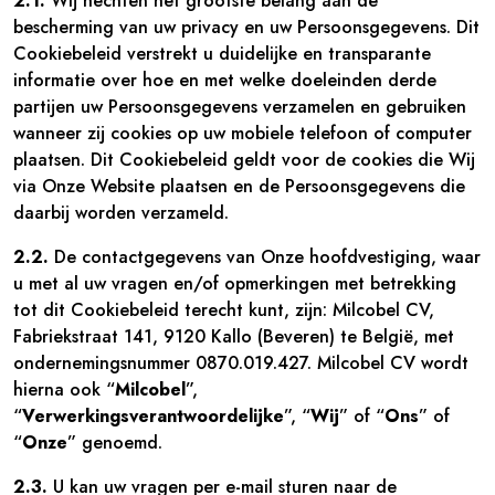
2.1.
Wij hechten het grootste belang aan de
bescherming van uw privacy en uw Persoonsgegevens. Dit
Cookiebeleid verstrekt u duidelijke en transparante
informatie over hoe en met welke doeleinden derde
partijen uw Persoonsgegevens verzamelen en gebruiken
wanneer zij cookies op uw mobiele telefoon of computer
plaatsen. Dit Cookiebeleid geldt voor de cookies die Wij
via Onze Website plaatsen en de Persoonsgegevens die
daarbij worden verzameld.
2.2.
De contactgegevens van Onze hoofdvestiging, waar
u met al uw vragen en/of opmerkingen met betrekking
tot dit Cookiebeleid terecht kunt, zijn: Milcobel CV,
Fabriekstraat 141, 9120 Kallo (Beveren) te België, met
ondernemingsnummer 0870.019.427. Milcobel CV wordt
hierna ook “
Milcobel
”,
“
Verwerkingsverantwoordelijke
”, “
Wij
” of “
Ons
” of
“
Onze
” genoemd.
2.3.
U kan uw vragen per e-mail sturen naar de