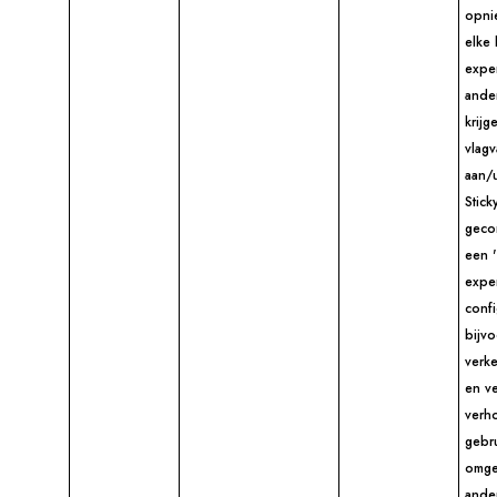
opni
elke 
exper
ande
krijg
vlagv
aan/u
Stick
gecon
een '
expe
confi
bijv
verk
en v
verh
gebr
omge
ander