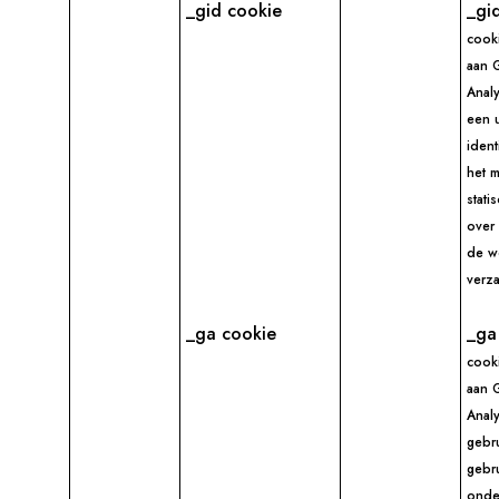
_gid cookie
_gi
cook
aan 
Analy
een 
ident
het 
stat
over 
de w
verz
_ga cookie
_ga
cook
aan 
Analy
gebr
gebru
onde