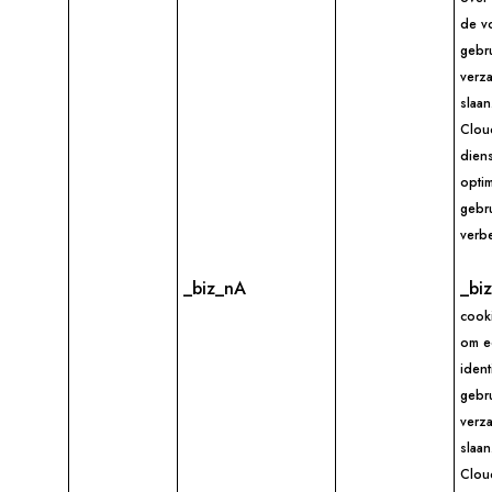
de v
gebru
verz
slaan
Cloud
diens
opti
gebru
verbe
_biz_nA
_bi
cook
om e
ident
gebru
verz
slaan
Clou