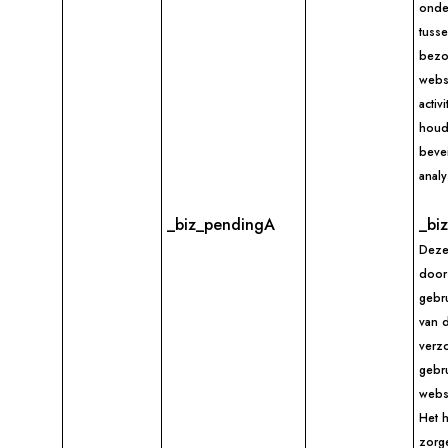
onde
tusse
bezo
webs
activi
houd
bevei
anal
_biz_pendingA
_bi
Deze
door
gebru
van d
verz
gebr
websi
Het h
zorg