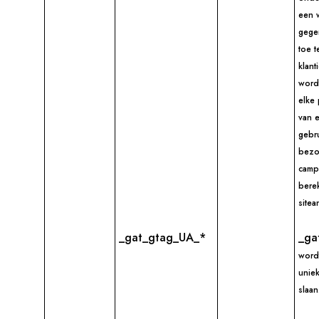
een w
gege
toe t
klant
word
elke
van e
gebr
bezo
camp
bere
sitea
_gat_gtag_UA_*
_ga
word
uniek
slaan