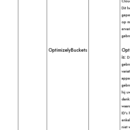
Clou
Dit h
gepe
op m
erva
gebru
OptimizelyBuckets
Opt
is:
D
gebru
varia
appar
gebru
hij u
dank
waar
ID's
enke
niet 