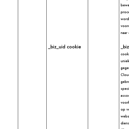
bewe
proc
word
voor
naar
_biz_uid cookie
_bi
cook
uniek
gege
Cloud
gebr
speci
assoc
voor
op v
webs
dien